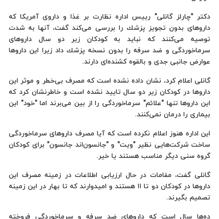
دكتر "چارلز گانلی" رییس اداره نظارت بر غذا و داروی آمریكا كه
داروهای بدون تجویز پزشك را بررسی می‌كند گفت، آنها به شدت
توصیه می‌كنند كه نباید به كودكان زیر دو سال داروهای
سرماخوردگی و ضد سرفه را بدون نسخه پزشك داد زیرا این داروها
عوارض جانبی جدی و بالقوه كشنده‌ای دارند.
گانلی اعلام كرد، نشان داده نشده است كه مصرف بی‌خطر و موثر این
داروها در كودكان زیر دو سال تایید نشده است و خاطرنشان كرد كه
این داروها تنها "علائم" سرماخوردگی را از بین می‌برند اما "خود" این
بیماری را درمان نمی‌كنند.
این اداره هنوز اعلام نكرده است كه آیا مصرف داروهای سرماخوردگی
ساخت شركت‌هایی نظیر "ویت" و "جانسون‌اند جانسون" برای كودكان
گروه سنی دیگر مناسب هستند یا خیر.
گانلی گفت، مقامات در حال ارزیابی اطلاعات در زمینه مصرف این
داروها در كودكان دو تا ‪ ۱۱‬هستند و امیدوارند كه تا بهار در این زمینه
تصمیم بگیرند.
ده‌ها سال است كه داروهای ضد سرفه و سرماخوردگی فروخته