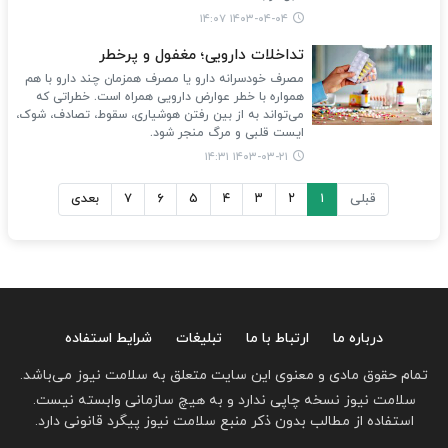
۱۴۰۳-۰۴-۰۴ ۱۴:۰۷
تداخلات دارویی؛ مغفول و پرخطر
مصرف خودسرانه دارو یا مصرف همزمان چند دارو با هم
همواره با خطر عوارض دارویی همراه است. خطراتی که
می‌تواند به از بین رفتن هوشیاری، سقوط، تصادف، شوک،
ایست قلبی و مرگ منجر شود.
۱۴۰۳-۰۳-۲۱ ۱۴:۳۱
قبلی
۱
۲
۳
۴
۵
۶
۷
بعدی
درباره ما
ارتباط با ما
تبلیغات
شرایط استفاده
تمام حقوق مادی و معنوی این سایت متعلق به سلامت نیوز می‌باشد.
سلامت نیوز نسخه چاپی ندارد و به هیچ سازمانی وابسته نیست.
استفاده از مطالب بدون ذکر منبع سلامت نیوز پیگرد قانونی دارد.