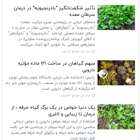
تأثیر شگفت‌انگیز "بادرنجبویه" در درمان
سرطان معده
محققان ایرانی در پژوهشی نوین، ترکیب عصاره
"بادرنجبویه" و "نانوگرافن" را عاملی مؤثر در مبارزه با
سرطان معده معرفی کرده‌اند. "بادرنجبویه" و "نانوگرافن"
با القای آپوپتوز (مرگ برنامه‌ریزی‌شده سلولی) در
سلول‌های سرطانی، به نابودی آنها کمک می‌کنند.
۱۴۰۳-۰۴-۲۷ ۰۹:۳۶
سهم گیاهان در ساخت ۱۲۱ ماده مؤثره
دارویی
رئیس دانشکده طب ایرانی دانشگاه علوم پزشکی تهران،
از وجود ۱۲۱ ماده موثره در صنعت داروسازی جهان خبر داد
که برگرفته از گیاهان دارویی است.
۱۴۰۳-۰۴-۲۷ ۰۹:۳۳
یک دنیا خواص در یک برگ گیاه خرفه ؛ از
درمان تا زیبایی و لاغری
استفاده از گیاه خرفه خواص دارویی و خواص درمانی
مناسبی دارد و این گیاه سرشار از ویتامین ها می باشد،
البته خواص تخم خرفه و برگهای گیاه خرفه هم بسیار
قابل توجه است.