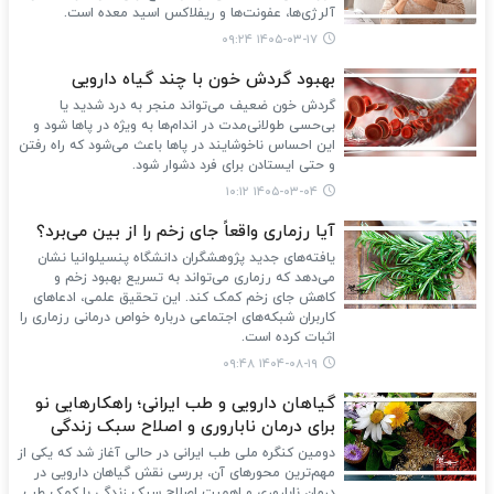
آلرژی‌ها، عفونت‌ها و ریفلاکس اسید معده است.
۱۴۰۵-۰۳-۱۷ ۰۹:۲۴
بهبود گردش خون با چند گیاه دارویی
گردش خون ضعیف می‌تواند منجر به درد شدید یا
بی‌حسی طولانی‌مدت در اندام‌ها به ویژه در پاها شود و
این احساس ناخوشایند در پاها باعث می‌شود که راه رفتن
و حتی ایستادن برای فرد دشوار شود.
۱۴۰۵-۰۳-۰۴ ۱۰:۱۲
آیا رزماری واقعاً جای زخم را از بین می‌برد؟
یافته‌های جدید پژوهشگران دانشگاه پنسیلوانیا نشان
می‌دهد که رزماری می‌تواند به تسریع بهبود زخم و
کاهش جای زخم کمک کند. این تحقیق علمی، ادعاهای
کاربران شبکه‌های اجتماعی درباره خواص درمانی رزماری را
اثبات کرده است.
۱۴۰۴-۰۸-۱۹ ۰۹:۴۸
گیاهان دارویی و طب ایرانی؛ راهکارهایی نو
برای درمان ناباروری و اصلاح سبک زندگی
دومین کنگره ملی طب ایرانی در حالی آغاز شد که یکی از
مهم‌ترین محورهای آن، بررسی نقش گیاهان دارویی در
درمان ناباروری و اهمیت اصلاح سبک زندگی با کمک طب