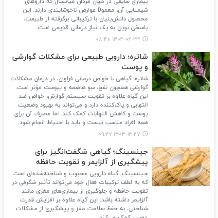
بیماری شایعی در میان مردان میانسال که داروهای
شیمیایی آن، معمولاً عوارض ناخوشایندی دارند. این
محصول دانش‌بنیان با ترکیباتی برگرفته از طبیعت،
پاسخی نوین به یک نیاز درمانی قدیمی است.
۱۴۰۴-۰۲-۲۳ ۰۸:۴۸
شاتره؛ دارویی طبیعی برای مشکلات گوارشی
و پوست
شاتره، گیاهی با خواص درمانی فراوان، در درمان مشکلات
گوارشی همچون نفخ، سو هاضمه و یبوست مؤثر است.
این گیاه علاوه بر تقویت سیستم گوارش، خواص ضد
التهابی و پاک‌کننده دارد و می‌تواند به بهبود وضعیت
پوست و کاهش التهابات کمک کند. اما مصرف آن برای
همه افراد مناسب نیست و باید با احتیاط انجام شود.
۱۴۰۳-۱۲-۲۷ ۰۹:۲۷
جینسینگ؛ گیاهی شگفت‌انگیز برای
پیشگیری از آلزایمر و تقویت حافظه
جینسینگ، گیاه دارویی محبوب و شناخته‌شده‌ای است
که به لطف ترکیبات فعال خود می‌تواند تأثیر شگرفی در
تقویت حافظه و جلوگیری از بیماری‌های مغزی مانند
آلزایمر داشته باشد. این گیاه علاوه بر افزایش قدرت
شناختی، به حفظ سلامت مغز و پیشگیری از مشکلات
عصبی کمک می‌کند.