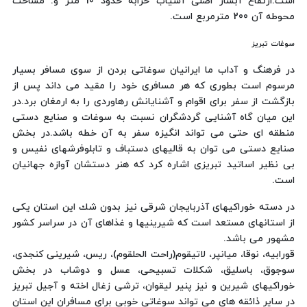
است.ارتفاع آبشار اصلی آسیاب خرابه حدود 10 متر و. مساحت
محوطه آن 200 مترمربع است.
سوغات تبریز
در فرهنگ و آداب ما ایرانیان سوغاتی بردن از سوی مسافر بسیار
مرسوم است بطوری كه هر مسافری خود را مقید می داند پس از
بازگشت از سفر برای اقوام و آشنایانش رهاوردی را به ارمغان برد.در
این میان گاه آشنایی گردشگران نسبت به سوغات و صنایع دستی
منطقه ای حتی می تواند انگیزه سفر به آن خطه باشد.در بخش
صنایع دستی می توان به قالیهای دستباف و تابلوفرشهای نفیس و
بی نظیر اساتید تبریزی اشاره كرد كه هنر دستشان آوازه جهانیان
است.
در دسته خوراكیهای آذربایجان شرقی نیز بدون شك این استان یكی
از استانهای مستعد است كه شیرینیها و غذاهای آن در سراسر كشور
مشهور می باشد.
قورابیه، نوقا، میانپر، لاتیقوم(راحت الحلقوم)، ریس، شیرینی كنجدی،
سوجوق، باسلیق، شكلات تسبیحی، عسل و دوشاب در بخش
خوراكیهای شیرین و نیز پنیر لیقوان، ترشی زغال اخته و آجیل تبریز
در سایر ذائقه های می تواند سوغاتی خوبی برای مسافران این استان