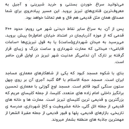
می‌توانید سراغ خوردن بستنی و خرید شیرینی و آجیل به
معروف‌ترین قنادی‌های تبریز بروید. این مسیر پیاده‌روی برای شما
مصداق همان مثل قدیمی هم فال و هم تماشا خواهد بود.
پس از آن، به سراغ سایر نقاط دیدنی شهر می رویم: حدود 200
قدمی که از موزه آذربایجان در امتداد خیابان امام(ره) پیش بروید،
می‌رسید به میدان شهرداری(ساعت) یا به قول تبریزی‌ها «ساعات
قاباغی»؛ میدانی که عمارت شهرداری و ساعت بزرگ و زیبای قرار
گرفته بر تارک آن تداعی‌گر مدنیت شهر تبریز در اوایل قرن حاضر
است.
بنای با شکوه مسجد کبود که یکی از شاهکارهای معماری مساجد
ایران است. مسجد حجة الاسلام با 54 گنبد آجری آن بر روی چهل
ستون سنگی کبود قائم است. مسجد اوچ گوزلی با معماری تحسین
برانگیز داخلی امام زاده های متعدد، کلیسا، از جمله کلیسای مریم که
بزرگترین و قدیمی ترین کلیسای تبریز است. عمارت ها و خانه های
قدیمی از جمله ائل گلی، خانه مشروطیت و کاخ شهرداری، مدرسه ی
تاریخی، بازارهای قدیمی، پلها و قبور قدیمی از جمله مقبرة الشعرا از
مهمترین جاذبه های منطقه بشمار میروند.