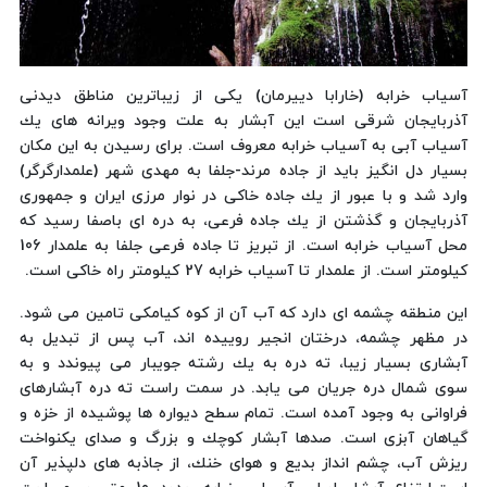
آسیاب خرابه (خارابا دییرمان) یكی از زیباترین مناطق دیدنی
آذربایجان شرقی است این آبشار به علت وجود ویرانه های یك
آسیاب آبی به آسیاب خرابه معروف است. برای رسیدن به این مكان
بسیار دل انگیز باید از جاده مرند-جلفا به مهدی شهر (علمدارگرگر)
وارد شد و با عبور از یك جاده خاكی در نوار مرزی ایران و جمهوری
آذربایجان و گذشتن از یك جاده فرعی، به دره ای باصفا رسید كه
محل آسیاب خرابه است. از تبریز تا جاده فرعی جلفا به علمدار 106
كیلومتر است. از علمدار تا آسیاب خرابه 27 كیلومتر راه خاكی است.
این منطقه چشمه ای دارد كه آب آن از كوه كیامكی تامین می شود.
در مظهر چشمه، درختان انجیر روییده اند، آب پس از تبدیل به
آبشاری بسیار زیبا، ته دره به یك رشته جویبار می پیوندد و به
سوی شمال دره جریان می یابد. در سمت راست ته دره آبشارهای
فراوانی به وجود آمده است. تمام سطح دیواره ها پوشیده از خزه و
گیاهان آبزی است. صدها آبشار كوچك و بزرگ و صدای یكنواخت
ریزش آب، چشم انداز بدیع و هوای خنك، از جاذبه های دلپذیر آن