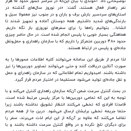
توضیحاتی داد. آخوندی با بیان این‌كه در سراسر كشور حدود ۱۵ هزار
نفر راهدار فعال هستند، گفت: «در نوروز سال‌های گذشته در
استان‌های سردسیر بارش برف و باران و در جنوب نیز معمولا سیل و
بارندگی‌های شدید داشتیم. همه دوستان آماده و تجهیز شدند تا
انشاءا... بتوانیم راه‌ها را برای سفرهای نوروزی باز نگه داریم.
هماهنگی بسیار خوبی با پلیس انجام شده است. در حال حاضر چیزی
حدود ۴۸۰ دوربین متمركز را داریم كه با سازمان راهداری و حمل‌ونقل
جاده‌ای و پلیس در ارتباط هستند.
لذا مردم از طریق این سامانه می‌توانند كلیه اطلاعات محورها را به
صورت آنلاین دریافت كنند و حتی می‌توانند تصاویر دوربین‌ها را نیز
داشته باشند. امیدواریم تمام اطلاعاتی كه در سازمان راهدرای و حمل
و نقل جاده‌ای تولید می‌شود مستقیما در اختیار مردم قرار گیرد.
در بحث كنترل سرعت ضمن آن‌كه سازمان راهداری كنترل می‌كند و با
توجه به این كه تمامی دوربین‌ها با مركز پلیس مرتبط شده است،
قاعدتا افرادی كه تخطی می‌كنند انتظار تشویق نداشته باشند زیرا
حتما جریمه تخطی برایشان ارسال می‌شود. درین جا از همه مردم
تقاضا می‌كنند كه علاوه بر آن‌كه از این ایام لذت می‌برند، سفر را
برای دیگران تلخ نكرده و در واقع كنترل سرعت داشته باشند و با