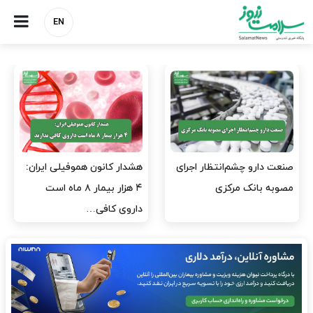
EN
هشدار کانون هموفیلی ایران:
نسخه وزارت بهداشت برای
۴ هزار بیمار ۸ ماه است
مهار پزشک‌نماهای
داروی کافی…
اینستاگرامی/ احراز هویت…