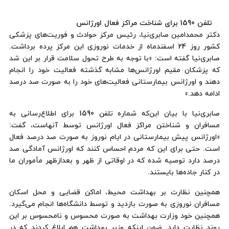
تلفن 1590 برای شناخت مراکز فعال اورژانس
دکتر محمدامین صابری‌نیا، رئیس مرکز حوادث و فوریت‌های پزشکی
کشور روز 24 اسفندماه از خدمات نوروزی این مركز پرده برداشت.
صابری‌نیا گفته است: «با توجه به طرح تحول سلامت قرار بر این شد
که پزشکان مقیم اورژانس‌ها مشابه گذشته فعالیت خود را انجام
دهند و اورژانس بیمارستانی فعالیت‌های خود را به صورت صد درصد
ادامه دهد.»
صابری‌نیا با بیان این‌که شماره تلفن 1590 برای اطلاع‌رسانی به
مسافران و شناختن مراکز فعال اورژانس توسط آنهاست، گفت:
«اورژانس پیش بیمارستانی در ایام نوروز به صورت صد درصد فعال
است. حتی برای این که مردم احساس کنند که اورژانس آمادگی صد
درصد دارد توصیه شده که در اوقاتی از ظهر و بعدازظهر مأموران ما
در کنار جاده‌ها بایستند.
همچنین نظارت بر بهداشت محیط، اماکن قضایی و محل اسکان
مسافران نوروزی به صورت بازدید و توسط دانشگاه‌ها انجام می‌گیرد.
همچنین خود وزارت بهداشت به صورت محسوس و نامحسوس بر این
روند نظارت دارد. ضمن اینکه وزیر بهداشت هم ابلاغ کردند که در