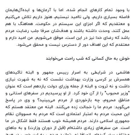
با وجود تمام کارهای انجام شده، اما با آرمان‌ها و ایده‌آل‌هایمان
فاصله بسیاری داریم، ولی ناامید نیستیم، هنوز داریم تلاش می‌کنیم
و معتقدیم که اگر اجزای این سیستم در حکومت، هماهنگ با هم
عمل کنند، وحدت داشته باشند و هدف‌شان صرفا جلب رضایت مردم
باشد که رضای خدا نیز در این است، موفق می‌شویم. من امید دارم و
معتقدم که این اهداف دور از دسترس نیست و محقق می‌شود.
خوش به حال کسانی که شب راحت می‌خوابند
هاشمی در شرایطی به اصرار رییس جمهور و البته تاکیدهای
همسرش بر کرسی وزارت بهداشت نشست که نه به شهرت نیازی
داشت و نه ثروت و البته از جمله وزرای دولت یازدهم است که عنوان
"وزیر محبوب" را از آن خود کرد. از او پرسیدیم در سفرهای استانی و
مناطق محروم، چه بازخوردی از مردم می‌بینید؟ و وی در پاسخ
می‌گوید: مردم ما را خجالت زده می‌کنند. البته من معتقد هستم که
این محبت مردم به اعتبار اعتمادی است که مردم به مسوولان نظام
جمهوری اسلامی دارند. مردم همیشه خوب هستند فقط اشکال در ما
است. من سفرهای زیادی داشته‌ام (قبل از دوران وزارت) و به جاهای
مختلف سفر کرده‌ام، انصافا نمی‌توانید مردمی به این خوبی در هیچ