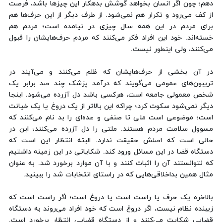
دهم؛ چون اگر انسان بخواهد گوشش بدهکار این چیزها باشد، فرصت
از کف می‌رود و تکرار هم نمی‌شود. از طرف دیگر از این حرف‌ها هم
برای مردم در این همه سال چیزی در نیامده است؛ مردم هم
خسته‌اند. خود این افراد فکر می‌کنند که مردم حرف‌هایشان را قبول
می‌کنند، ولی اینطور نیست.
در آن بخشی از حرف‌هایشان که ظلم می‌کنند و می‌آیند در
تریبون‌های عمومی می‌گویند که درآمد پزشک چند صد برابر یک
شخص معمولی جامعه است، هرکسی باشد دل آزرده می‌شود. اینجا
دیگر نمی‌شود سکوت کرد؛ چراکه این بالاتر از یک دروغ یا یک خیانت
است؛ موضوعی است ملی تا صنفی و عده‌ای را بد نام می‌کنند که
مسوول سلامت مردم هستند. ملتی را دل آزرده می‌کنند؛ این در
حالی است که اصلش حقیقت ندارد. البته انتظار این است که
دستگاه قضا در این مسائل ورود کند. شکایاتی در این زمینه داشتیم
که نتوانستند آن را اثبات کنند و با آن موارد برخورد شد. به عنوان
مثال همین بداخلاقی‌هایی که در راستای انتخابات شد را ببینید.
بالاخره یک حرف یا راست است یا دروغ است؛ اگر راست است که
زیبنده نظام نیست، اگر دروغ است که خود افراد می‌روند به دستگاه
قضایی شکایت می‌کنند و از دستگاه قضایی انتظار برخورد است.