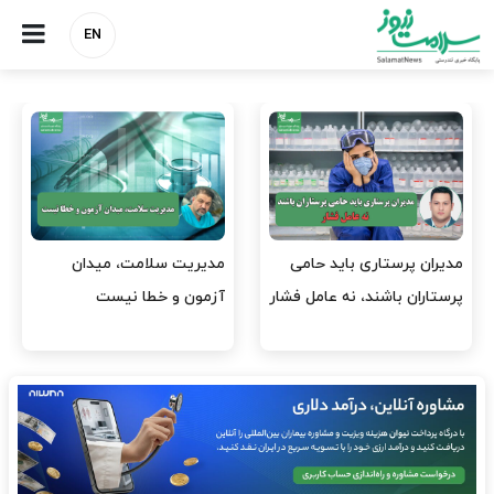
EN
می
مدیریت سلامت، میدان
وقت وزیر بهداشت باید ص
 فشار
آزمون و خطا نیست
افتتاح پروژه‌ها شود؟