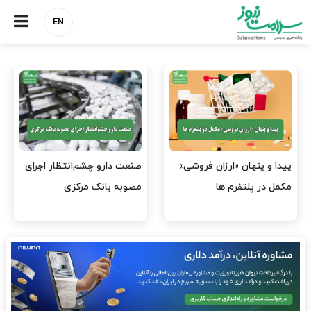
EN
هشدار کانون هموفیلی ایران:
نسخه وزارت بهداشت برای
۴ هزار بیمار ۸ ماه است
مهار پزشک‌نماهای
داروی کافی…
اینستاگرامی/ احراز هویت…