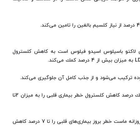
اوی باكتری لاكتو باسیلوس اسیدو فیلوس است به كاهش كلسترول
وده تركیب می‌شود و از جذب كامل آن جلوگیری می‌كند.
از طرفی نتایج حاصل از تحقیقات نشان می‌دهند هر یك درصد كاهش كلسترول خطر بیماری قلبی را به میزان 2تا
از این رو برخی دانشمندان اظهار می‌كنند كه مصرف روزانه ماست خطر بروز بیماری‌های قلبی را تا 7 درصد كاهش