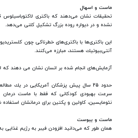
ماست و اسهال
نشده و در دیواره روده بزرگ تشكیل كلنی می‌دهد.
این باكتری‌ها با باكتری‌های خطرناكی چون كلستریدی
آنتی‌بیوتیك هستند، مبارزه می‌كنند.
آزمایش‌های انجام شده بر انسان نشان می دهند كه لاكتو باسیلوسGG باعث توقف اسهال
سرعت بهبودی كودكانی كه فقط با ماست درمان شده
نئومایسین، كاولین و پكتین برای درمانشان استفاده ش
ماست و یبوست
همان طور كه می‌دانید افزودن فیبر به رژیم غذایی ب