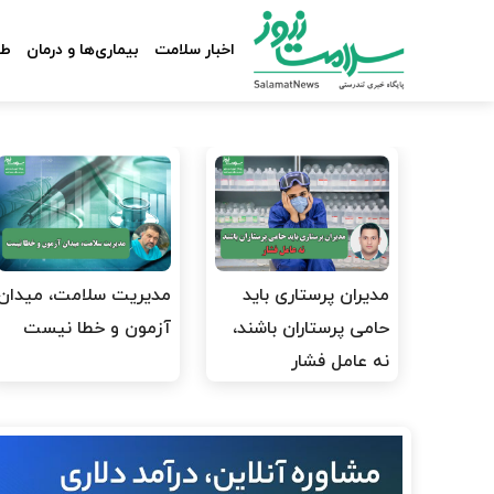
اخبار سلامت
بیماری‌ها و درمان
طب
مدیران پرستاری باید
مدیریت سلامت، میدان
حامی پرستاران باشند،
آزمون و خطا نیست
نه عامل فشار