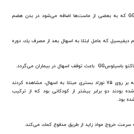
تحقیقات نشان می‌دهند كه باكتری لاكتوباسیلوس GG که به بعضی از ماست‌ها اضافه می‌شود در بدن هضم
وم دیفیسیل كه عامل ابتلا به اسهال بعد از مصرف یك دوره
 در بیماران می‌گردد.
حدود 25 سال پیش پزشكان آمریكایی در یك مطالعه بر روی 75 نوزاد بستری مبتلا به اسهال، مشاهده كردند
 بودند دو برابر بیشتر از كودكانی بود كه از تركیب
ده بود.
ه سرعت خروج مواد زاید از طریق مدفوع كمك می‌كند.