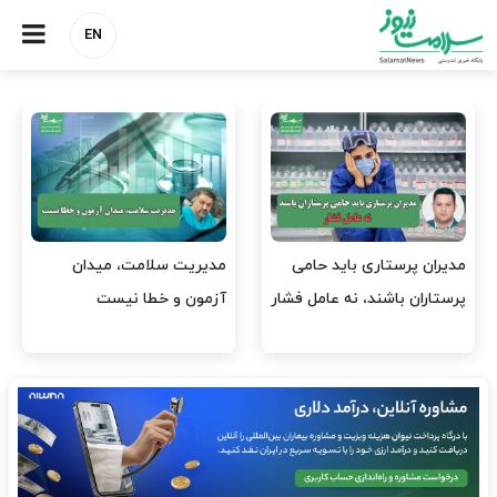
EN
وقت وزیر بهداشت باید صرف
واردات دارو و کالاهای اساسی
افتتاح پروژه‌ها شود؟
باید در اولویت تخصیص ارز
قرار گیرد