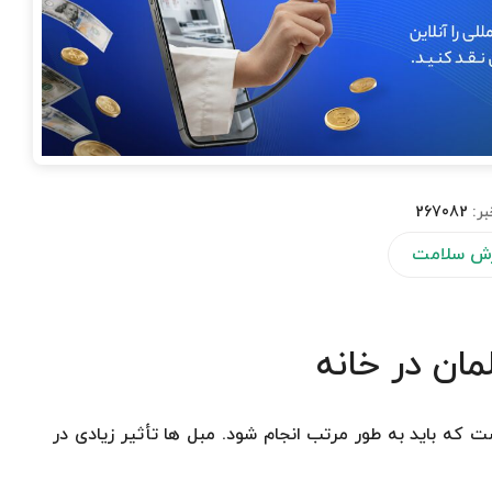
بر:
267082
ش سلامت
مان در خانه
ت که باید به طور مرتب انجام شود. مبل ها تأثیر زیادی در