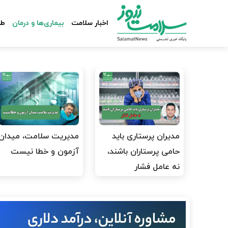
اخبار سلامت
بیماری‌ها و درمان
طب
مدیران پرستاری باید
مدیریت سلامت، میدان
حامی پرستاران باشند،
آزمون و خطا نیست
نه عامل فشار