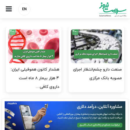
EN
نسخه وزارت بهداشت برای
مدیران پرستاری باید حامی
مهار پزشک‌نماهای
پرستاران باشند، نه عامل فشار
اینستاگرامی/ احراز هویت…