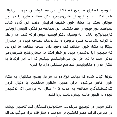
با وجود تحقیق جدیدی که نشان می‌دهد نوشیدن قهوه می‌تواند
خطر ابتلا به بیماری‌های قلبی‌عروقی مثل حملات قلبی را در بین
جوانان مبتلا به فشار خون خفیف افزایش دهد، این گروه شاید
بخواهند دور قهوه را خط بکشند. این مطالعه در کنگره انجمن اروپایی
کاردیولوژی (ESC)، به وسیله دکتر لوسیو موس ارائه شد. «در رابطه
با اثرات بلندمدت قلبی عروقی و متابولیک مصرف قهوه در بیماران
مبتلا به فشار خون اختلاف نظر وجود دارد. هدف مطالعه ما این بود
که ببینیم آیا نوشیدن قهوه بر خطر ابتلا به بیماری‌های قلبی‌عروقی
موثر است یا نه. جز این می‌خواستیم ببینیم که آیا این ارتباط به
فشار خون و متابولیسم قند هم بستگی دارد یا خیر.»
بارها اثبات شده که دیابت نوع دو در مراحل بعدیِ مبتلایان به فشار
خون ظاهر می‌شود. برای همین منظور محققین با دنبال کردن
شرکت‌کنندگان مطالعه به مدت 12.5 سال، به بررسی اثر نوشیدن
قهوه بر ظهور حالت پیش‌دیابت پرداختند.
دکتر موس در توضیح می‌گوید: «متابولیزه‌کنندگان کُند کافئین بیشتر
در معرض اثرات مضر کافئین بر سوخت و ساز قند قرار می‌گیرند. اگر