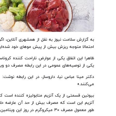
به گزارش سلامت نیوز به نقل از همشهری آنلاین، اگر
احتمالا متوجه ریزش بیش از پیش موهای خود شده‌اید
ظاهرا این اتفاق یکی از عوارض ناراحت کننده کروناس
یکی از توصیه‌های عمومی در این رابطه مصرف دو ویتامین B۵ یا Bepanthene و B۷/H یا 
دکتر مینا عباس نیا، داروساز، در این رابطه نوشت
می‌کنند.»
بیوتین قسمتی از یک آنزیم متابولیزه کننده است که
آنزیم این است که مصرف بیش از حد آن عارضه خاصی
طور معمول مصرف ۳۰ میکروگرم در روز این ویتامین نرمال است.