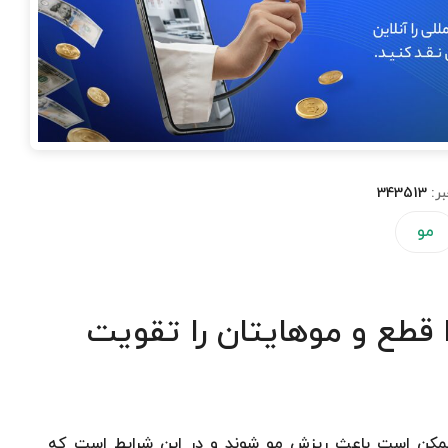
بر:
343513
مو
 قطع و موهایتان را تقویت
ممکن است باعث ریزش مو شوند و در این شرایط است که