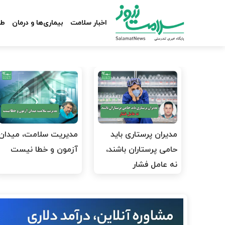
اخبار سلامت
بیماری‌ها و درمان
طب
مدیران پرستاری باید
مدیریت سلامت، میدان
حامی پرستاران باشند،
آزمون و خطا نیست
نه عامل فشار