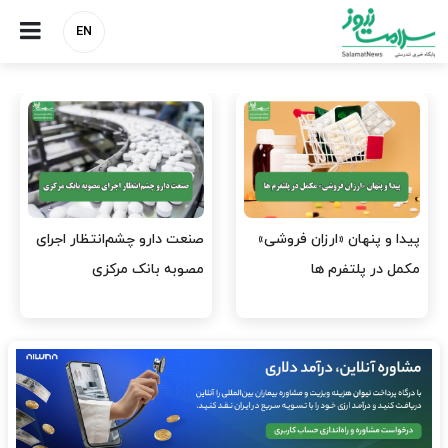
EN
هشدار کانون هموفیلی ایران:
نسخه وزارت بهداشت برای
۴ هزار بیمار ۸ ماه است
مهار پزشک‌نماهای
داروی کافی…
اینستاگرامی/ احراز هویت…