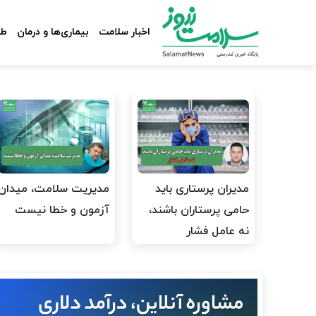
اخبار سلامت
بیماری‌ها و درمان
طب
مدیران پرستاری باید
مدیریت سلامت، میدان
حامی پرستاران باشند،
آزمون و خطا نیست
نه عامل فشار