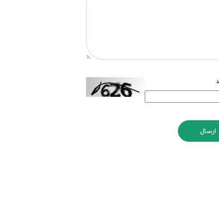
د
ارسال