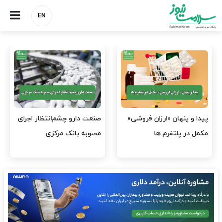
EN
هشدار کانون هموفیلی ایران:
نسخه وزارت بهداشت برای
۴ هزار بیمار ۸ ماه است
مهار پزشک‌نماهای
داروی کافی…
اینستاگرامی/ احراز هویت…