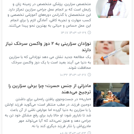
متخصص سزارین، پزشکی متخصص در زمینه زنان و
زایمان است که بر انجام عمل جراحی سزارین تمرکز دارد.
این متخصصان با گذراندن دوره‌های آموزشی تخصصی و
کسب مهارت و تجربه کافی، آمادگی لازم را برای انجام
این عمل حساس و حیاتی به بهترین نحو پیدا می‌کنند.
۱۴۰۳-۰۲-۲۹ ۱۳:۱۷
نوزادان سزارینی به ۲ دوز واکسن سرخک نیاز
دارند
یک مطالعه جدید نشان می دهد نوزادانی که با سزارین
به دنیا می آیند بعید است با یک دوز واکسن سرخک
محافظت شوند.
۱۴۰۳-۰۲-۲۷ ۱۰:۳۲
مادرانی از جنس حسرت؛ چرا برخی سزارین را
ترجیح می‌دهند
«ماریه» در جست‌وجوی یافتن راه‌حلی برای داشتن
دومین فرزند، در مطب منتظر است؛ می‌گوید فرزند اولش
را با سزارین به دنیا آورده اما عوارض ناشی از آن باعث
شد تا نابارور شود؛ او حالا باید برای رفع مشکل خود تن به
جراحی دهد و هنوز نمی‌داند که آیا می‌تواند مهر
مادری‌اش را نثار فرزند دیگری کند یا نه.
۱۴۰۳-۰۲-۲۳ ۰۸:۵۱