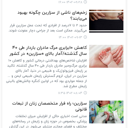
۱۴۰۲-۰۹-۲۸ ۱۶:۰۰
زخم‌های ناشی از سزارین چگونه بهبود
می‌یابند؟
حدود ۲ تا ۷درصد از افرادی که تحت عمل سزارین قرار
می‌گیرند، ممکن است بعد از جراحی دچار عفونت شوند.
۱۴۰۲-۰۹-۱۳ ۱۴:۰۰
کاهش ۱۰برابری مرگ مادران باردار طی ۴۰
سال گذشته/آمار بالای «سزارین» در کشور
افزایش شاخص‌های بهداشتی درمانی کشور و کاهش ۱۰
برابری مرگ‌ومیر مادران باردار طی ۴۰ سال گذشته، تاکید
بر زایمان فیزیولوژیک و طبیعی در دنیا، آمار بالای
سزارین در ایران، لزوم گسترش زایمان طبیعی ایمن و ...
از جمله مواردی بود که در اولین کنگره چالش‌های بالینی
زایمان مطرح شد.
۱۴۰۲-۰۸-۰۴ ۱۱:۳۵
سزارین؛ راه فرار متخصصان زنان از تبعات
قانونی
مدتی است اخباری حاکی از افزایش میزان تخلفات
پزشکی، بخصوص در حوزه زنان و زایمان در رسانه‌های
مختلف و فضای مجازی منتشر می‌شود. در این گزارش