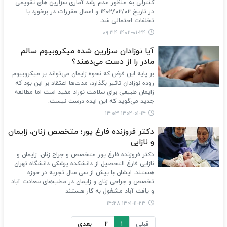
کنترلی به منظور عدم رشد آماری سزارین های تقویمی
در تاریخ ۱۴۰۲/۰۲/۰۲ و اعمال مقررات در برخورد با
تخلفات احتمالی شد.
۱۴۰۲-۰۱-۲۴ ۰۹:۳۴
آیا نوزادان سزارین شده میکروبیوم سالم
مادر را از دست می‌دهند؟
بر پایه این فرض که نحوه زایمان می‌تواند بر میکروبیوم
روده نوزادان تاثیر بگذارد، مدت‌ها اعتقاد بر این بود که
زایمان طبیعی برای سلامت نوزاد مفید است اما مطالعه
جدید می‌گوید که این ایده درست نیست.
۱۴۰۲-۰۱-۱۴ ۱۴:۰۳
دکتر فروزنده فارغ پور؛ متخصص زنان، زایمان
و نازایی
دکتر فروزنده فارغ پور متخصص و جراح زنان، زایمان و
نازایی فارغ التحصیل از دانشکده پزشکی دانشگاه تهران
هستند. ایشان با بیش از سی سال تجربه در حوزه
تخصص و جراحی زنان و زایمان در مطب‌های سعادت آباد
و یافت آباد مشغول به کار هستند
۱۴۰۱-۱۱-۲۳ ۱۴:۲۸
قبلی
۱
۲
بعدی