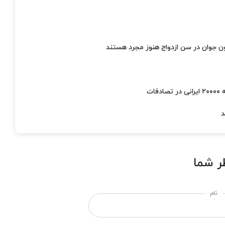
د
ر شما
نام