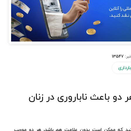
بر:
13547
بارداری
 دو باعث ناباروری در زنان
ئید كه ممكن است بدون علامت هم باشد، هر دو موجب