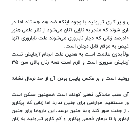
 و پر كاری تیروئید با وجود اینكه ضد هم هستند اما در
ری شوند كه منجر به نازایی آنان می‌شود از نظر علمی هنوز
دلیل این مسئله به روشنی معلوم نیست اما شاید 10درصد زنانی كه دچار ناباروری می‌شوند علت ناباروری آنها
تشخیص به موقع قابل درمان است.
معمولاً بدون علامت است به همین علت انجام آزمایش تست
TSH برای زنانی كه در معرض ناباروری هستند یك آزمایش ضروری است و لازم است همه زنان بالای سن 35
TS علامت كم كاری تیروئید است و بر عكس پایین بودن آن از حد نرمال نشانه
د و آن عقب ماندگی ذهنی كودك است همچنین ممكن است
 مستقیم عوارضی برای جنین ندارد اما زنانی كه پركاری
 از جفت عبور كند و به جنین برسد، این داروها برای جنین
اری را تا درمان قطعی پركاری و كم كاری تیروئید به زنان