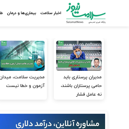
اخبار سلامت
بیماری‌ها و درمان
طب
مدیران پرستاری باید
مدیریت سلامت، میدان
حامی پرستاران باشند،
آزمون و خطا نیست
نه عامل فشار