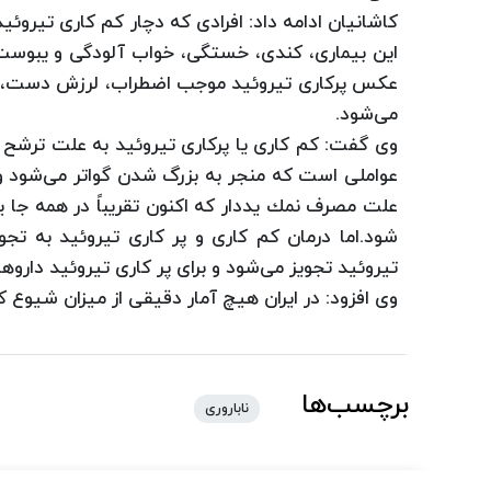
كاشانیان ادامه داد:‌ افرادی كه دچار كم كاری تیرو
این بیماری، كندی، خستگی، خواب آ‌لودگی و یبوست
عكس پركاری تیروئید موجب اضطراب، لرزش دست، ا
می‌شود.
وی گفت: كم كاری یا پركاری تیروئید به علت ترشح ز
عواملی است كه منجر به بزرگ شدن گواتر می‌شود و م
علت مصرف نمك یددار كه اكنون تقریباً در همه جا یا
شود.اما درمان كم كاری و پر كاری تیروئید به تجو
تیروئید تجویز می‌شود و برای پر كاری تیروئید داروه
وی افزود: در ایران هیچ آمار دقیقی از میزان شیوع كم
برچسب‌ها
ناباروری