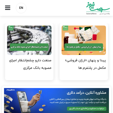
EN
هشدار کانون هموفیلی ایران:
نسخه وزارت بهداشت برای
۴ هزار بیمار ۸ ماه است
مهار پزشک‌نماهای
داروی کافی…
اینستاگرامی/ احراز هویت…