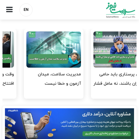
EN
وقت وزیر بهداشت باید صرف
واردات دارو و کالاهای اساسی
افتتاح پروژه‌ها شود؟
باید در اولویت تخصیص ارز
قرار گیرد