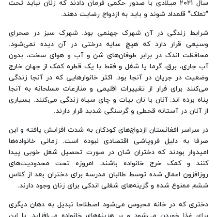
سال ۲۰۲۱ میلادی با صدور حکمی فرمان دادند که زنان نباید تحت
"تملک" قلمداد شوند و باید به ازدواج رضایت دهند.
شرایط زندگی در آن شهرک جهنمی بود. شهرک سبز در صحرای
وسیعی قرار دارد که هیچ سایه درختی در آن دیده نمی‌شود.
محافظت اندک در برابر طوفان‌های شن و آب و هوای سخت، بدون
آب جاری، برق، گرما یا شغل و فقط با یک قطره کمک از جهان خارج
وضعیت در جریان در آنجا بود. اکثر خانوارهایی که در آنجا زندگی
می‌کنند برای فرار از تغییرات اقلیمی و منازعات مسلحانه به آنجا
پناه برده اند. آنان با نان بیات و چای سیاه زندگی می‌کنند. بسیاری
از آنان در آستانه قحطی و گرسنگی شدید قرار دارند.
در سراسر افغانستان ازدواج‌های کودکان به شدت افزایش یافته و این
صرفا به دلیل فروپاشی اقتصادی نبوده است. زمانی خانواده‌ها
امیدوار بودند که دختران شان در صورت تحصیل شغل خوبی پیدا
کنند و کمک خرج خانواده باشند. امروزه تحت محدودیت‌های
روزافزون اعمال شده توسط طالبان مدرسه برای دختران بعد از کلاس
ششم ممنوع شده و گزینه‌های شغلی اندکی برای زنان وجود دارند.
دختری که در خانه محبوس می‌شود اصطلاحا تبدیل به دهان دیگری
برای غذا خوردن می‌شود و بر هزینه‌های خانواده می‌افزاید. با این