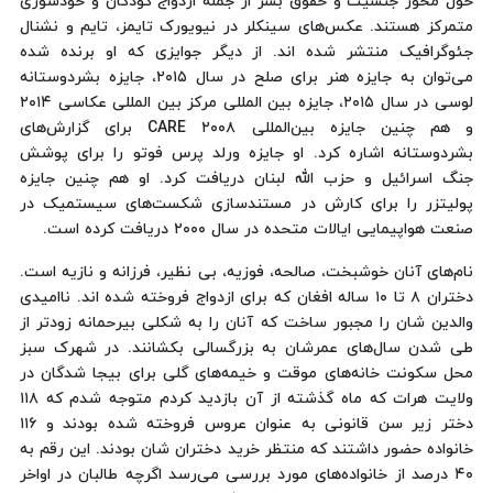
حول محور جنسیت و حقوق بشر از جمله ازدواج کودکان و خودسوزی
متمرکز هستند. عکس‌های سینکلر در نیویورک تایمز، تایم و نشنال
جئوگرافیک منتشر شده اند. از دیگر جوایزی که او برنده شده
می‌توان به جایزه هنر برای صلح در سال ۲۰۱۵، جایزه بشردوستانه
لوسی در سال ۲۰۱۵، جایزه بین المللی مرکز بین المللی عکاسی ۲۰۱۴
و هم چنین جایزه بین‌المللی CARE ۲۰۰۸ برای گزارش‌های
بشردوستانه اشاره کرد. او جایزه ورلد پرس فوتو را برای پوشش
جنگ اسرائیل و حزب الله لبنان دریافت کرد. او هم چنین جایزه
پولیتزر را برای کارش در مستندسازی شکست‌های سیستمیک در
صنعت هواپیمایی ایالات متحده در سال ۲۰۰۰ دریافت کرده است.
نام‌های آنان خوشبخت، صالحه، فوزیه، بی نظیر، فرزانه و نازیه است.
دختران ۸ تا ۱۰ ساله افغان که برای ازدواج فروخته شده اند. ناامیدی
والدین شان را مجبور ساخت که آنان را به شکلی بیرحمانه زودتر از
طی شدن سال‌های عمرشان به بزرگسالی بکشانند. در شهرک سبز
محل سکونت خانه‌های موقت و خیمه‌های گلی برای بیجا شدگان در
ولایت هرات که ماه گذشته از آن بازدید کردم متوجه شدم که ۱۱۸
دختر زیر سن قانونی به عنوان عروس فروخته شده بودند و ۱۱۶
خانواده حضور داشتند که منتظر خرید دختران شان بودند. این رقم به
۴۰ درصد از خانواده‌های مورد بررسی می‌رسد اگرچه طالبان در اواخر