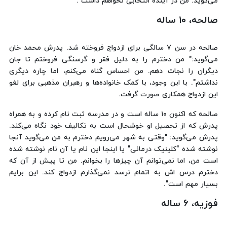
می‌گوید:"من در آینده انتخابی نخواهم داشت".
صالحه، ۱۰ ساله
صالحه در سن ۷ سالگی برای ازدواج فروخته شد. پدرش محمد خان
می‌گوید:" من دخترم را به دلیل فقر و گرسنگی فروختم تا جان
دیگران را نجات دهم. من احساس گناه می‌کنم، اما چاره دیگری
نداشتم". با این وجود، با کمک خانواده‌ها و رهبران مذهبی برای لغو
این ازدواج همکاری صورت گرفت.
صالحه که اکنون ۱۰ ساله است و در مدرسه ثبت نام کرده و به همراه
پدرش که از تحصیل او خوشحال است به تکالیف خود نگاه می‌کند.
پدرش می‌گوید: "وقتی به شهر می‌رویم دخترم به من می‌گوید آنجا
نوشته شده "کلینیک درمانی" یا اینجا این نام یا آن نام نوشته شده
است من، اما نمی‌توانم آن چیزها را بخوانم. من تا پیش از آن که
دخترم درس اش به اتمام نرسد نمی‌گذارم ازدواج کند. این برایم
بسیار مهم است".
فوزیه، ۶ ساله