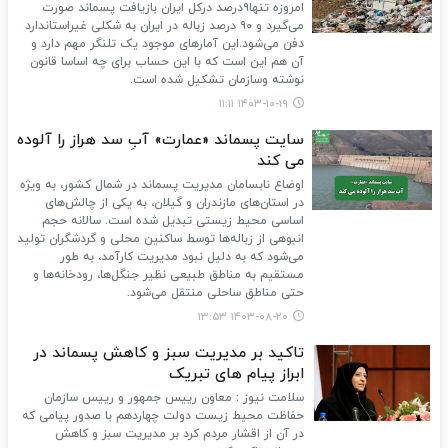
امروزه تنها۹درصد درکل ایران بازیافت پسماند صورت
می‌گیرد و ۹۰ درصد زباله در ایران به شکلی غیراستاندارد
دفن می‌شود.این آمارهای موجود یک تلنگر مهم دارد و
آن هم این است که با این حساب برای چه اساسا قانون
نوشته وسازمان تشکیل شده است.
۱۴۰۳-۱۰-۱۹ ۱۱:۱۱
سایت پسماند «عمارت» آبِ سد هراز را آلوده
می کند
اوضاع نابسامان مدیریت پسماند در شمال کشور، به ویژه
در استان‌های مازندران و گیلان، به یکی از چالش‌های
اساسی محیط زیستی تبدیل شده است. سالانه حجم
انبوهی از زباله‌ها توسط ساکنین محلی و گردشگران تولید
می‌شود که به دلیل نبود مدیریت کارآمد، به طور
مستقیم به مناطق طبیعی نظیر جنگل‌ها، رودخانه‌ها و
حتی مناطق ساحلی منتقل می‌شود.
۱۴۰۳-۰۸-۲۰ ۱۳:۵۳
تاکید بر مدیریت سبز و کاهش پسماند در
ابراز پیام های تبریک
سلامت نیوز : معاون رییس جمهور و رییس سازمان
حفاظت محیط زیست دولت چهاردهم با صدور پیامی که
در آن از اقشار مردم کرد بر مدیریت سبز و کاهش