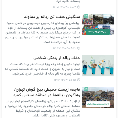
پسماند تاکید کرد.
۱۴۰۳-۰۶-۰۳ ۱۲:۰۲
سنگینی هفت تن زباله بر دماوند
براساس برآوردهای فدراسیون کوهنوردی در فصل صعود
تابستانی، کوهنوردان، بیش از هفت تن پسماند از خود
در قله برجای می‌گذارند. صعود به قلۀ دماوند در تابستان
نسبت به سایر فصل‌ها، راحت‌تر است و بهترین زمان برای
صعود به آن، مردادماه است.
۱۴۰۳-۰۵-۱۶ ۱۳:۴۷
حذف زباله از زندگی شخصی
تولید نکردن زباله یک رؤیا نیست؛ هر چند که سخت
است و نیاز به تمرین و عادت دارد. اما هستند کسانی که
تقریبا چیزی به نام زباله از خانه‌شان خارج نمی‌شود.
۱۴۰۳-۰۵-۱۵ ۱۳:۱۲
فاجعه زیست محیطی بیخ گوش تهران/
رهاکردن زباله‌ها در منطقه صنعتی کمرد
از نزدیک به 3 ماه پیش، زباله‌های کارگاه‌های تولیدی در
منطقه صنعتی کمرد واقع در بخش جاجرود رها می‌شود و
ساکنان این منطقه از وضعیت نابه‌سامان و شرایط
نامطلوب و غیربهداشتی گلایه دارند.