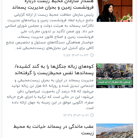
هشدار سازمان محیط زیست درباره
فرونشست زمین و بحران مدیریت پسماند
رئیس سازمان حفاظت محیط زیست از ارائه گزارشی
جامع درباره ابعاد فرونشست زمین و پیامدهای مدیریت
ناکارآمد پسماند به هیئت دولت و مجلس شورای اسلامی
خبر داد. وی ضمن تأکید بر تدوین مقررات ملی
فرونشست زمین و اصلاح قانون مدیریت پسماند،
خواستار هماهنگی دستگاه‌های مسئول و تخصیص منابع
کافی برای کنترل این بحران‌های زیست‌محیطی شد.
۱۴۰۳-۱۰-۲۳ ۱۱:۵۷
کوه‌های زباله‌ جنگل‌ها را به گند کشیده/
پسماندها نفس محیط‌زیست را گرفته‌اند
مدیریت پسماند در ایران به بحران زیست‌محیطی و
اجتماعی تبدیل شده و روزانه ۵۸ هزار تن زباله تولید
می‌شود که ۷۵ درصد آن به‌صورت غیراصولی دفن
می‌شود؛ این در حالی است که ترکیه با اجرای طرح «زباله
صفر»، الگویی موفق در این زمینه به جهان ارائه داده
است.
۱۴۰۳-۱۰-۲۱ ۱۳:۳۹
عقب ماندگی در پسماند خیانت به محیط
زیست