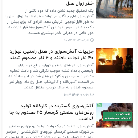
خطر زوال عقل
یک تحقیق جدید نشان داده که دود ناشی از
آتش‌سوزی‌های جنگلی می‌تواند خطر ابتلا به زوال عقل را
به طور قابل‌توجهی افزایش دهد. افرادی که برای بیش از
یک دهه در معرض دود این آتش‌سوزی‌ها قرار دارند، به
طور خاص در معرض خطر بیشتری هستند.
۱۴۰۳-۰۹-۱۱ ۱۰:۵۲
جزییات آتش‌سوزی در هتل رامتین تهران:
۴۰ نفر نجات یافتند و ۴ نفر مصدوم شدند
آتش‌سوزی در هتل رامتین تهران، واقع در خیابان
ولیعصر، بامداد شنبه موجب نگرانی شد و باعث تخلیه
۴۰ نفر از میهمانان و کارکنان هتل شد. در این حادثه که
در قسمت آشپزخانه و کافی‌شاپ هتل رخ داد، چهار نفر
مصدوم شده و به مراکز درمانی منتقل شدند.
۱۴۰۳-۰۸-۱۹ ۱۰:۱۴
آتش‌سوزی گسترده در کارخانه تولید
روغن‌های صنعتی گرمسار ۲۵ مصدوم به جا
گذاشت
آتش‌سوزی شدید در یک واحد تولید روغن‌های صنعتی
در شهرک صنعتی گرمسار، نیروهای آتش‌نشانی از سراسر
منطقه تا تهران را به محل حادثه کشاند. پس از ۱۸ ساعت