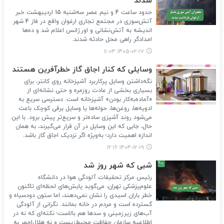
شدند
حدود ساعت 4 و نیم عصر سه‌شنبه 15 اردیبهشت خبر
آتش‌سوزی در مجتمع تجاری ارغوان واقع در فاز 4 شهر
اندیشه به آتش‌نشانی و اورژانس اعلام شد و ده‌ها
امدادگر راهی محل حادثه شدند.
۱۴۰۵-۰۲-۱۷ ۱۱:۰۳
وسایلی که کنار اجاق گاز خطرآفرین هستند
نگه‌داشتن وسایل پرکاربرد آشپزخانه روی کانتر، برای
بسیاری بخشی از عادت روزمره و حتی نشانه‌ای از
«آماده‌به‌کار بودن» آشپزخانه است. دسترسی سریع به
ادویه‌ها، روغن‌ها، حوله‌ها یا وسایل برقی کوچک باعث
می‌شود روند آشپزی ساده‌تر و سریع‌تر پیش برود. با این
حال، جایی که این وسایل در آن قرار می‌گیرند، به همان
اندازه اهمیت دارد؛ به‌ویژه اگر نزدیک اجاق گاز باشد.
۱۴۰۴-۱۲-۱۹ ۱۲:۱۶
شبی که شهر روز شد
رئیس مرکز تحقیقات آلودگی هوا در دانشگاه
علوم‌پزشکی تهران، می‌گوید پایش‌های لحظه‌ای تاکنون
خطر باران اسیدی را نشان نمی‌دهند، اما ستون دودسیاه و
گسترده است و مردم در خانه بمانند. نگرانی از آلودگی
آب‌های زیرزمینی و سدها هم بالاست؛ نکته‌ای که نه در
اطلاعیه سازمان حفاظت محیط‌زیست و نه هلال‌احمر به