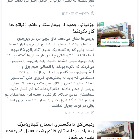
هورالعظیم به بخش ایرانی در حریق اخیر این تالاب خبر
داد.
۱۴۰۳-۰۴-۲۷ ۱۳:۲۰
جزئیاتی جدید از بیمارستان قائم؛ ژنراتورها
کار نکردند!
بررسی‌‏ها نشان می‌‏دهد، اتاق یو‏پی‌‏اس در زیرزمین
ساختمان بوده، در همان طبقه اتاق آی‏‌سی‏‌یو قرار داشته
است؛ جایی که به گفته یک منبع آگاه بالای ۴۵ درجه
گرما داشته. آتش‌‏نشانی چندین ‏بار به آن‌ها گفته بود که
باید تهویه خوبی داشته باشید. باید باتری‌‏ها را تعویض
می‏‌کردند که نکرده بودند. با اتصالی سیم برق و
آتش‌‏سوزی، دستگاه برق اضطراری از کار می‏‌افتد؛
دستگاهی که باید به بخش‌‏های ضروری مثل آسانسور،
دستگاه‌‏های تنفسی و اتاق عمل متصل باشد. تیم‌‏های
بررسی از محل حادثه اعلام کرده‌‏اند که فن فشار مثبت
بیمارستان موقع حادثه، کار نکرده‏ است؛ این بیمارستان دو
ژنراتور داشت که هیچ‏‌یک وارد مدار نشده‌‏اند، چون اساساً
برقی در آن‌ها جریان نداشت.
۱۴۰۳-۰۴-۰۲ ۱۵:۰۱
رئیس‌کل دادگستری استان گیلان:مرگ
بیماران بیمارستان قائم رشت «قتل غیرعمد»
تلقی می‌شود