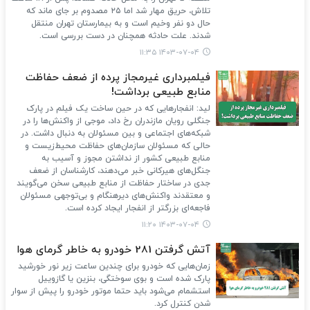
تلاش، حریق مهار شد اما ۲۵ مصدوم بر جای ماند که
حال دو نفر وخیم است و به بیمارستان تهران منتقل
شدند. علت حادثه همچنان در دست بررسی است.
۱۴۰۳-۰۷-۰۴ ۱۱:۳۵
فیلمبرداری غیرمجاز پرده از ضعف حفاظت
منابع طبیعی برداشت!
لید: انفجارهایی که در حین ساخت یک فیلم در پارک
جنگلی رویان مازندران رخ داد، موجی از واکنش‌ها را در
شبکه‌های اجتماعی و بین مسئولان به دنبال داشت. در
حالی که مسئولان سازمان‌های حفاظت محیط‌زیست و
منابع طبیعی کشور از نداشتن مجوز و آسیب به
جنگل‌های هیرکانی خبر می‌دهند، کارشناسان از ضعف
جدی در ساختار حفاظت از منابع طبیعی سخن می‌گویند
و معتقدند واکنش‌های دیرهنگام و بی‌توجهی مسئولان
فاجعه‌ای بزرگتر از انفجار ایجاد کرده است.
۱۴۰۳-۰۷-۰۴ ۱۱:۲۰
آتش گرفتن 281 خودرو به خاطر گرمای هوا
زمان‌هایی که خودرو برای چندین ساعت زیر نور خورشید
پارک شده است و بوی سوختگی، بنزین یا گازوییل
استشمام می‌شود باید حتما موتور خودرو را پیش از سوار
شدن کنترل کرد.