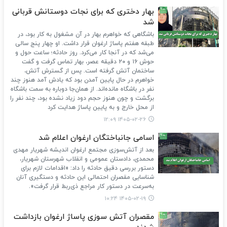
بهار دختری که برای نجات دوستانش قربانی
شد
باشگاهی که خواهرم بهار در آن مشغول به کار بود، در
طبقه هفتم پاساژ ارغوان قرار داشت. او چهار پنج سالی
می‌شد که در آنجا کار می‌کرد. روز حادثه‌؛ ساعت حول و
حوش ۱۶ و ۲۰ دقیقه عصر، بهار تماس گرفت و گفت
ساختمان آتش گرفته است. پس از گسترش آتش،
خواهرم در حال پایین آمدن بود که یادش آمد هنوز چند
نفر در باشگاه مانده‌اند. از همان‌جا دوباره به سمت باشگاه
برگشت و چون هنوز حجم دود زیاد نشده بود، چند نفر را
از محل خارج و به پایین پاساژ هدایت کرد
۱۴۰۵-۰۲-۲۶ ۱۲:۰۹
اسامی جانباختگان ارغوان اعلام شد
بعد از آتش‌سوزی مجتمع ارغوان اندیشه شهریار مهدی
محمدی، دادستان عمومی و انقلاب شهرستان شهریار،
دستور بررسی دقیق حادثه را داد: «اقدامات لازم برای
شناسایی مقصران احتمالی این حادثه و دستگیری آنان
به‌سرعت در دستور کار مراجع ذی‌ربط قرار گرفت».
۱۴۰۵-۰۲-۱۹ ۱۰:۲۴
مقصران آتش سوزی پاساژ ارغوان بازداشت