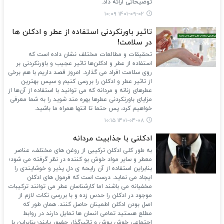
توضیحاتی ارائه داد.
۱۴۰۱-۰۹-۰۲ ۱۰:۰۹
تاثیر باورنکردنی استفاده از عطر و ادکلن ها
در سلامت!
تحقیقات و مطالعات مختلف نشان داده است که
استفاده از عطر و ادکلن‌ها تاثیر عجیب و باورنکردنی بر
روی سلامت افراد می گذارد. امروز قصد داریم با هم برخی
از تاثیر عطر و ادکلن را بررسی کنیم و سپس بهترین
عطرهای زنانه و مردانه که می توانید با استفاده از آن‌ها از
مزایای باورنکردنی عطرها بهره مند شوید را به شما معرفی
خواهیم کرد، پس حتما تا انتها همراه ما باشید.
۱۴۰۱-۰۴-۰۸ ۱۰:۱۵
ادکلنی با جذابیت مردانه
به طور کلی ادکلن ترکیبی از روغن‌ های مختلف، عناصر
معطر و سایر مواد خوش ‌بو کننده در نظر گرفته می شود؛
بنابراین استفاده از آن رایحه ی دل ‌پذیر و خوشایندی را
ایجاد می ‌نماید. درست است که فرمول ‌های ادکلن
مخفیانه می‌ باشند اما کارشناسان عطر می‌ توانند ترکیبات
موجود در ادکلن را حدس زده و با بررسی نکات لازم از
اصل بودن ادکلن اطمینان حاصل کنند. همان ‌طور که
مطلع هستید تمامی انسان‌ ها تمایل دارند در روابط
اجتماعی خوش‌ پوش و تاثیرگذار حضور یابند؛ بنابراین با