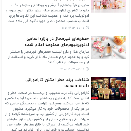
مدیرکل فرآورده‌های آرایشی و بهداشتی سازمان غذا و
دارو به تشریح تفاوت‌های میان عطر، ادکلن، ادوپرفیوم و
ادوتویلت پرداخته و اهمیت شناخت این تفاوت‌ها برای
انتخاب مناسب محصولات را مورد تأکید قرار داده است.
۱۴۰۳-۰۷-۱۰ ۱۱:۰۱
«عطرهای غیرمجاز در بازار؛ اسامی
ادئوپرفیوم‌های ممنوعه اعلام شد»
سازمان غذا و دارو لیست معطرهای غیرمجاز را منتشر
کرد و به عموم مردم هشدار داد تا از خرید و استفاده از
این محصولات اجتناب کنند.
۱۴۰۳-۰۶-۲۹ ۱۲:۰۱
شناخت برند عطر ادکلن کازاموراتی
casamorati
کازاموراتی یک برند محبوب و برجسته در صنعت عطر و
ادکلن است که به دلیل رایحه‌های منحصربه‌فرد و لوکسی
که طراحی می‌کند، همچنین ظرافت و پیچیدگی خاصی که
در هر یک از محصولات‌ خود به کار می‌گیرد، مشهور
است. برند کازاموراتی از کشور ایتالیا سرچشمه گرفته و از
میراث غنی و صنایع دستی این کشور برای خلق عطرهای
خود الهام می‌گیرد؛ کازاموراتی با خلق عطرهای خاص خود
توانسته احساسات و خاطرات را برای افراد تداعی کند.