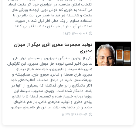
انتخاب ادکلن مناسب، در اطرافیان خود اثر مثبت ایجاد
می ‌کنند؛ به ‌طوری ‌که خوش بویی ازجمله ویژگی ‌های
مثبت و شایسته هر فرد به شمار می آید؛ بنابراین با
استفاده مداوم از یک عطر، اطرافیان شما در صورت
استشمام آن عطر در هر مکان به شما فکر می کنند.
۱۴۰۰-۱۲-۰۹ ۱۹:۲۶
تولید مجموعه عطری اثری دیگر از مهران
مدیری
یکی از برترین ستارگان تلویزیون و سینمای ایران طی
سالیان اخیر کسی نبوده جز، مهران مدیری. این کارگردان،
هنرپیشه سینما و تلویزیون، خواننده، طراح تیتراژ،
مجری، طراح صحنه و لباس، مجری طرح، صداپیشه و
تهیه‌کننده‌ی خبره، در مراحل مختلف فعالیت‌های خود
آثار ماندگاری را بر ‌جای گذاشته که بسیاری از آنها در
یادها ماندگار شده است. چهره‌ی محبوب سینما، این
روزها دوباره خبرساز شده و تصمیم گرفته تا با ارائه‌ی
برندی عطری و تولید عطرهای خاص، باز هم خاطره‌ای
جدید را در یادها رقم بزند، اما این بار خاطره‌ای خوشبو.
۱۳۹۹-۱۲-۰۴ ۱۲:۳۷