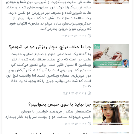
مانند نان سفید، بیسکویت و شیرینی، بین شما و موهای
سالم قرارمی‌گیرند.درکناراین، میان‌وعده‌های شیرین، مانند
غلات شیرین‌شده و دسرها، نیز درریزش مو نقش دارند.
یک مطالعه درسال۲۰۱۶ نشان داد که مصرف بیش از
حدکربوهیدرات‌های ساده می‌تواند منجربه التهاب شود
که ریزش مو را درزنان بدترمی‌کند.
۱۴۰۴-۱۲-۲۶ ۱۲:۳۶
چرا با حذف برنج، دچار ریزش مو می‌شویم؟
به گفته یک متخصص علوم و صنایع غذایی، حقیقت
علمی‌این است که برنج سفید صیقل‌ داده شده از نظر
ویتامین B بسیار فقیر است. برخی تصور می‌کنند گرد
سفیدی که روی برنج است یا آبی که هنگام آبکش برنج
دور می‌ریزیم، عصاره ویتامین است. اما واقعیت تلخ این
است که شما نمی‌توانید چیزی را که وجود ندارد، حفظ
کنید!
۱۴۰۴-۱۱-۲۹ ۱۱:۳۹
چرا نباید با موی خیس بخوابیم؟
متخصصان هشدار می‌دهند خوابیدن با موهای
خیس می‌تواند سلامت مو و پوست سر را به خطر بیندازد
۱۴۰۴-۱۱-۲۶ ۱۲:۱۱