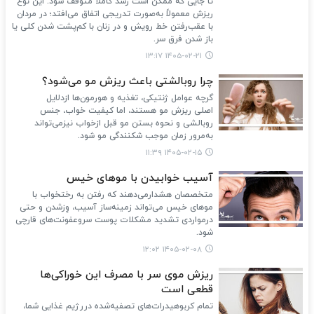
تا جایی که ممکن است رشد کاملاً متوقف شود. این نوع
ریزش معمولاً به‌صورت تدریجی اتفاق می‌افتد؛ در مردان
با عقب‌رفتن خط رویش و در زنان با کم‌پشت شدن کلی یا
باز شدن فرق سر.
۱۴۰۵-۰۲-۲۱ ۱۳:۱۷
چرا روبالشتی باعث ریزش مو می‌شود؟
گرچه عوامل ژنتیکی، تغذیه و هورمون‌ها ازدلایل
اصلی ریزش مو هستند، اما کیفیت خواب، جنس
روبالشی و نحوه بستن مو قبل ازخواب نیزمی‌تواند
به‌مرور زمان موجب شکنندگی مو شود.
۱۴۰۵-۰۲-۱۵ ۱۱:۳۹
آسیب خوابیدن با موهای خیس
متخصصان هشدارمی‌دهند که رفتن به رختخواب با
موهای خیس می‌تواند زمینه‌ساز آسیب، وِزشدن و حتی
درمواردی تشدید مشکلات پوست سروعفونت‌های قارچی
شود.
۱۴۰۵-۰۲-۰۸ ۱۲:۰۲
ریزش موی سر با مصرف این خوراکی‌ها
قطعی است
تمام کربوهیدرات‌های تصفیه‌شده دررژیم غذایی شما،