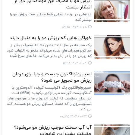
ریزش مو با مصرف این موادغذایی دور از
انتظار نیست
غذاهایی در برنامه غذایی شما ممکن است ریزش مو را
بیشتر کند.
۱۴۰۴-۱۱-۰۸ ۰۹:۵۰
خوراکی هایی که ریزش مو را به دنبال دارند
یک مطالعه در سال ۲۰۱۶ نشان داد که مصرف بیش از
حد کربوهیدرات‌های ساده می‌تواند منجر به التهاب شود
که ریزش مو را در زنان بدتر می‌کند. غذاهای سرخ شده
۱۴۰۴-۱۱-۰۴ ۱۲:۲۸
اسپیرونولاکتون چیست و چرا برای درمان
ریزش مو تجویز می شود؟
اسپیرونولاکتون یک آگونیست گیرنده آلدوسترون یا
آنتاگونیست گیرنده مینرالوکورتیکوئید (MRA) است؛
این بدان معناست که تولید آندروژن ها یا هورمون های
تستوسترون را که عمدتاً مسئول ریزش مو هستند، کند
می کند.
۱۴۰۴-۱۰-۲۳ ۰۸:۳۵
آیا آب سخت موجب ریزش مو می‌شود؟
حقیقت پشت این شایعات