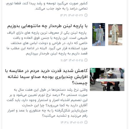
کشور صورت می‌گیرد توسعه و رشد پیدا کند، قطعا تورم،
تمامی درامد را به خود جذب می‌کند.
۱۴۰۲-۱۲-۲۶ ۱۴:۳۱
با پارچه لینن طرحدار چه مانتوهایی بدوزیم
پارچه لینن یکی از معروف ترین پارچه های دارای الیاف
طبیعی است. این پارچه با جنس فوق العاده و بافت
خاصی که دارد، در طراحی و دوخت لباس های مختلف
مورد استفاده قرار می گیرد. البته در ادامه این مطلب ما
قصد داریم به پارچه لینن طرحدار بپردازیم.
۱۴۰۲-۱۱-۲۵ ۱۱:۵۳
کاهش شدید قدرت خرید مردم در مقایسه با
افزایش چندبرابری بودجه صداو سیما نشانه
چیست؟
وقتی نرخ رشد دستمزدها در طول این هفت سال به
صورت مستمر، 40 درصد نرخ تورم تعیین می‌شود و بر
این تصمیم اشتباه اصرار و استمرار وجود دارد، باید گفت
آقایان دارید به کجا می‌روید؟ چرا این خسارت
جبران‌ناپذیر شکل‌گرفته را به چه منظوری با عمد و اصرار
رقم می‌زنید و تشدید می‌کنید؟
۱۴۰۲-۱۱-۱۶ ۱۴:۳۸