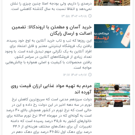
درصدی را داریم، ولی بودجه اصلا چنین چیزی را نشان
نمی‌دهد و اتفاقا نسبت به سال گذشته کاهشی است.
۱۴۰۲-۰۹-۱۸ ۱۳:۵۸
خرید آسان و مطمئن با اروندکالا: تضمین
اصالت و ارسال رایگان
این روزها که تب و تاب خرید آنلاین به اوج خود رسیده،
یافتن یک فروشگاه اینترنتی معتبر و قابل اعتماد برای
افراد آنلاین به یک نگرانی مهم تبدیل شده است. با وجود
تعداد زیادی از فروشگاه‌های آنلاین در سراسر کشور،
یافتن محصولات با کیفیت و اصلی همواره با چالش‌هایی
مواجه است.
۱۴۰۲-۰۹-۱۷ ۱۲:۱۷
مردم به تهیه مواد غذایی ارزان قیمت روی
آورده اند
دولت سیزدهم مدعی است که سریع‌ترین کاهش نرخ
تورم در سه دهه اخیر در این دولت رخ داده و این در
حالی است که نرخ تورم در کشور همچنان بالای 40 درصد
است به گونه‌ای که در مهرماه ١٤٠٢ نرخ تورم سالانه برای
خانوارهای کشور به ٤٥,٥ درصد رسیده است که دامنه
تغییرات آن برای دهک‌های مختلف هزینه‌ای از ٤٤.٦
درصد برای دهک اول تا46.5 درصد برای دهک دهم در